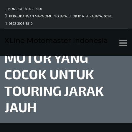
MON - SAT 8.00 - 18.00
PERGUDANGAN MARGOMULYO JAYA, BLOK B16, SURABAYA, 60183
0823-3008-8810
SHOCKBREAKER
XLine Motomaster Indonesia
MOTOR YANG
COCOK UNTUK
TOURING JARAK
JAUH