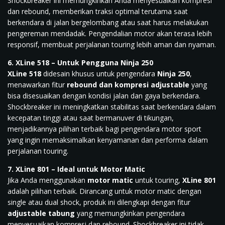
Shockbreaker ini memungkinkan Anda menyesuaikan kompresi
dan rebound, memberikan traksi optimal terutama saat
berkendara di jalan bergelombang atau saat harus melakukan
pengereman mendadak. Pengendalian motor akan terasa lebih
responsif, membuat perjalanan touring lebih aman dan nyaman.
6. XLine 518 – Untuk Pengguna Ninja 250
XLine 518
didesain khusus untuk pengendara
Ninja 250
,
menawarkan fitur
rebound dan kompresi adjustable
yang
bisa disesuaikan dengan kondisi jalan dan gaya berkendara.
Shockbreaker ini meningkatkan stabilitas saat berkendara dalam
kecepatan tinggi atau saat bermanuver di tikungan,
menjadikannya pilihan terbaik bagi pengendara motor sport
yang ingin memaksimalkan kenyamanan dan performa dalam
perjalanan touring.
7. XLine 801 – Ideal untuk Motor Matic
Jika Anda menggunakan
motor matic
untuk touring,
XLine 801
adalah pilihan terbaik. Dirancang untuk motor matic dengan
single atau dual shock, produk ini dilengkapi dengan fitur
adjustable tabung
yang memungkinkan pengendara
menyesuaikan kompresi dan rebound. Shockbreaker ini tidak