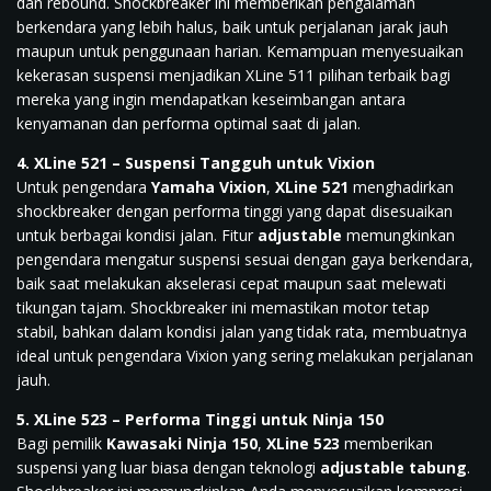
dan rebound. Shockbreaker ini memberikan pengalaman
berkendara yang lebih halus, baik untuk perjalanan jarak jauh
maupun untuk penggunaan harian. Kemampuan menyesuaikan
kekerasan suspensi menjadikan XLine 511 pilihan terbaik bagi
mereka yang ingin mendapatkan keseimbangan antara
kenyamanan dan performa optimal saat di jalan.
4. XLine 521 – Suspensi Tangguh untuk Vixion
Untuk pengendara
Yamaha Vixion
,
XLine 521
menghadirkan
shockbreaker dengan performa tinggi yang dapat disesuaikan
untuk berbagai kondisi jalan. Fitur
adjustable
memungkinkan
pengendara mengatur suspensi sesuai dengan gaya berkendara,
baik saat melakukan akselerasi cepat maupun saat melewati
tikungan tajam. Shockbreaker ini memastikan motor tetap
stabil, bahkan dalam kondisi jalan yang tidak rata, membuatnya
ideal untuk pengendara Vixion yang sering melakukan perjalanan
jauh.
5. XLine 523 – Performa Tinggi untuk Ninja 150
Bagi pemilik
Kawasaki Ninja 150
,
XLine 523
memberikan
suspensi yang luar biasa dengan teknologi
adjustable tabung
.