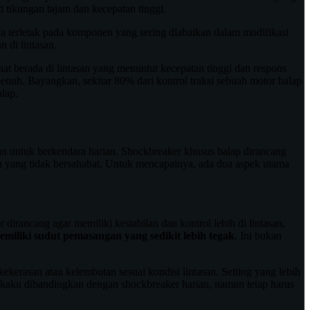
i tikungan tajam dan kecepatan tinggi.
nya terletak pada komponen yang sering diabaikan dalam modifikasi
n di lintasan.
at berada di lintasan yang menuntut kecepatan tinggi dan respons
 penuh. Bayangkan, sekitar 80% dari kontrol traksi sebuah motor balap
lap.
n untuk berkendara harian. Shockbreaker khusus balap dirancang
san yang tidak bersahabat. Untuk mencapainya, ada dua aspek utama
dirancang agar memiliki kestabilan dan kontrol lebih di lintasan,
emiliki sudut pemasangan yang sedikit lebih tegak
. Ini bukan
erasan atau kelembutan sesuai kondisi lintasan. Setting yang lebih
bih kaku dibandingkan dengan shockbreaker harian, namun tetap harus