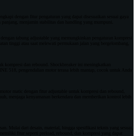
gkapi dengan fitur pengaturan yang dapat disesuaikan sesuai gaya
n panjang, menjamin stabilitas dan handling yang mumpuni.
i dengan tabung adjustable yang memungkinkan pengaturan kompresi
atan tinggi atau saat melewati permukaan jalan yang bergelombang,
tuk kompresi dan rebound. Shockbreaker ini meningkatkan
LINE 518, pengendalian motor terasa lebih mantap, cocok untuk Anda
otor matic dengan fitur adjustable untuk kompresi dan rebound,
 jauh, menjaga kenyamanan berkendara dan memberikan kontrol lebih
. Mulai dari desain, material, hingga spesifikasi teknis yang sesuai,
emiliki fitur seperti preload, rebound, dan kompresi yang dapat