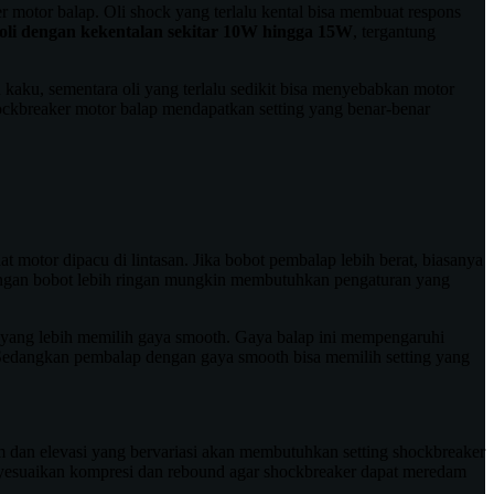
r motor balap. Oli shock yang terlalu kental bisa membuat respons
oli dengan kekentalan sekitar 10W hingga 15W
, tergantung
 kaku, sementara oli yang terlalu sedikit bisa menyebabkan motor
hockbreaker motor balap mendapatkan setting yang benar-benar
at motor dipacu di lintasan. Jika bobot pembalap lebih berat, biasanya
 dengan bobot lebih ringan mungkin membutuhkan pengaturan yang
a yang lebih memilih gaya smooth. Gaya balap ini mempengaruhi
. Sedangkan pembalap dengan gaya smooth bisa memilih setting yang
m dan elevasi yang bervariasi akan membutuhkan setting shockbreaker
enyesuaikan kompresi dan rebound agar shockbreaker dapat meredam