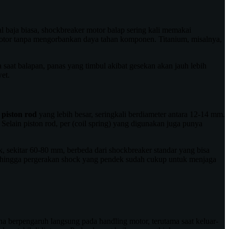
 baja biasa, shockbreaker motor balap sering kali memakai
t motor tanpa mengorbankan daya tahan komponen. Titanium, misalnya,
 saat balapan, panas yang timbul akibat gesekan akan jauh lebih
et.
n
piston rod
yang lebih besar, seringkali berdiameter antara 12-14 mm.
Selain piston rod, per (coil spring) yang digunakan juga punya
k, sekitar 60-80 mm, berbeda dari shockbreaker standar yang bisa
 sehingga pergerakan shock yang pendek sudah cukup untuk menjaga
na berpengaruh langsung pada handling motor, terutama saat keluar-