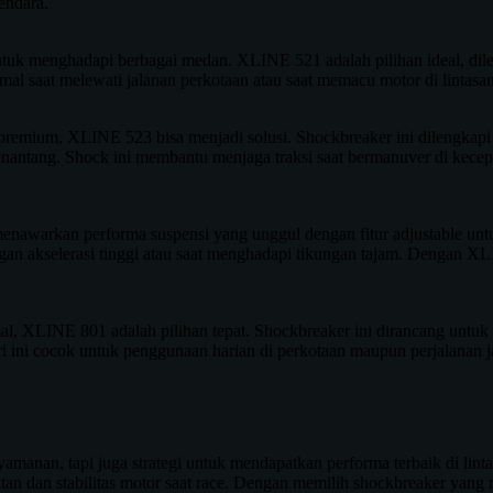
endara.
uk menghadapi berbagai medan. XLINE 521 adalah pilihan ideal, dilen
l saat melewati jalanan perkotaan atau saat memacu motor di lintasa
premium, XLINE 523 bisa menjadi solusi. Shockbreaker ini dilengkap
enantang. Shock ini membantu menjaga traksi saat bermanuver di kecep
enawarkan performa suspensi yang unggul dengan fitur adjustable un
gan akselerasi tinggi atau saat menghadapi tikungan tajam. Dengan X
XLINE 801 adalah pilihan tepat. Shockbreaker ini dirancang untuk m
i ini cocok untuk penggunaan harian di perkotaan maupun perjalanan
an, tapi juga strategi untuk mendapatkan performa terbaik di lintasan
an dan stabilitas motor saat race. Dengan memilih shockbreaker yang m