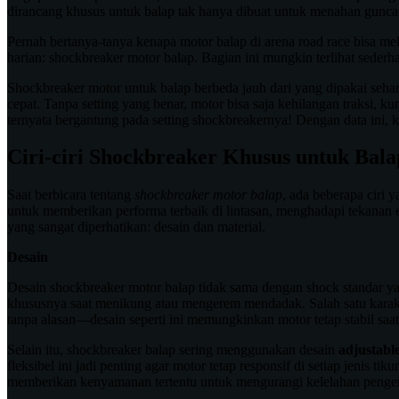
dirancang khusus untuk balap tak hanya dibuat untuk menahan guncang
Pernah bertanya-tanya kenapa motor balap di arena road race bisa mel
harian: shockbreaker motor balap. Bagian ini mungkin terlihat sederha
Shockbreaker motor untuk balap berbeda jauh dari yang dipakai sehar
cepat. Tanpa setting yang benar, motor bisa saja kehilangan traksi, k
ternyata bergantung pada setting shockbreakernya! Dengan data ini, 
Ciri-ciri Shockbreaker Khusus untuk Bala
Saat berbicara tentang
shockbreaker motor balap
, ada beberapa ciri
untuk memberikan performa terbaik di lintasan, menghadapi tekanan e
yang sangat diperhatikan: desain dan material.
Desain
Desain shockbreaker motor balap tidak sama dengan shock standar yang
khususnya saat menikung atau mengerem mendadak. Salah satu kara
tanpa alasan—desain seperti ini memungkinkan motor tetap stabil saat 
Selain itu, shockbreaker balap sering menggunakan desain
adjustabl
fleksibel ini jadi penting agar motor tetap responsif di setiap jenis
memberikan kenyamanan tertentu untuk mengurangi kelelahan penge