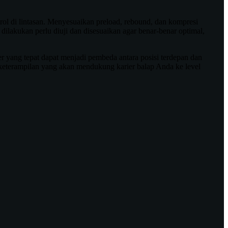
rol di lintasan. Menyesuaikan preload, rebound, dan kompresi
 dilakukan perlu diuji dan disesuaikan agar benar-benar optimal,
r yang tepat dapat menjadi pembeda antara posisi terdepan dan
si keterampilan yang akan mendukung karier balap Anda ke level