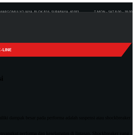
RGOMULYO JAYA, BLOK B16, SURABAYA, 60183
MON - SAT 8.00 - 18.00
-LINE
i
i
iliki dampak besar pada performa adalah suspensi atau shockbreaker
nyangkut performa dan keselamatan di lintasan. Shockbreaker yang