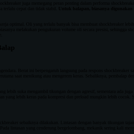
i shockbreaker juga memegang peran penting dalam performa shockbreake
terlalu cepat dan tidak stabil.
Untuk balapan, biasanya digunakan 
erja optimal. Oli yang terlalu banyak bisa membuat shockbreaker lebih
k biasanya melakukan pengukuran volume oli secara presisi, sehingga s
e.
Balap
engendara. Berat ini berpengaruh langsung pada respons shockbreaker sa
il, terutama saat menikung atau mengerem keras. Sebaliknya, pembalap
ang lebih suka mengambil tikungan dengan agresif, sementara ada jug
uran yang lebih keras pada kompresi dan preload mungkin lebih cocok
ockbreaker sebaiknya dilakukan. Lintasan dengan banyak tikungan taja
d. Pada lintasan yang cenderung bergelombang, mekanik sering kali m