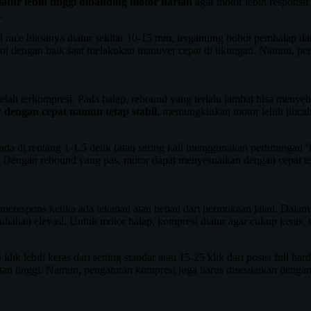
iatur lebih tinggi dibanding motor harian
agar motor lebih responsif
.
 race biasanya diatur sekitar 10-15 mm, tergantung bobot pembalap dan
 dengan baik saat melakukan manuver cepat di tikungan. Namun, perlu d
telah terkompresi. Pada balap, rebound yang terlalu lambat bisa men
 dengan cepat namun tetap stabil
, memungkinkan motor lebih lincah
a di rentang 1-1.5 detik (atau sering kali menggunakan perhitungan ‘kl
si. Dengan rebound yang pas, motor dapat menyesuaikan dengan cepat 
erespons ketika ada tekanan atau beban dari permukaan jalan. Dalam 
erubahan elevasi. Untuk motor balap, kompresi diatur agar cukup keras, 
klik lebih keras dari setting standar atau 15-25 klik dari posisi full h
 tinggi. Namun, pengaturan kompresi juga harus disesuaikan dengan 