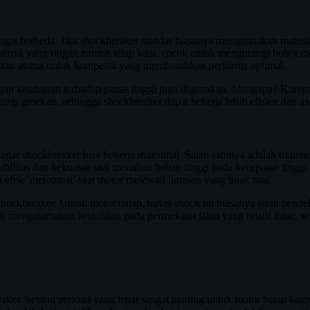
ngat berbeda. Jika shockbreaker standar biasanya menggunakan material
a sifatnya yang ringan namun tetap kuat, cocok untuk mengurangi bobo
ilihan utama untuk kompetisi yang membutuhkan performa optimal.
dengan ketahanan terhadap panas tinggi juga digunakan. Mengapa? Karena
rangi gesekan, sehingga shockbreaker dapat bekerja lebih efisien dan aw
n agar shockbreaker bisa bekerja maksimal. Salah satunya adalah ukura
ilitas dan kekuatan saat menahan beban tinggi pada kecepatan tinggi. 
i efek ‘melompat’ saat motor melewati lintasan yang tidak rata.
shockbreaker. Untuk motor balap, travel shock ini biasanya lebih pende
bih mengutamakan kestabilan pada permukaan jalan yang relatif datar,
aker. Setting preload yang tepat sangat penting untuk motor balap kare