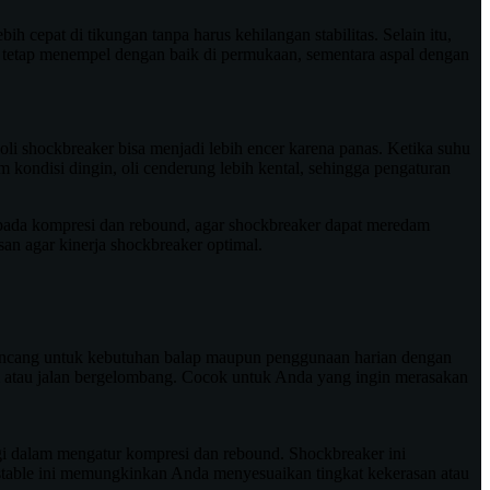
ih cepat di tikungan tanpa harus kehilangan stabilitas. Selain itu,
 tetap menempel dengan baik di permukaan, sementara aspal dengan
li shockbreaker bisa menjadi lebih encer karena panas. Ketika suhu
m kondisi dingin, oli cenderung lebih kental, sehingga pengaturan
l pada kompresi dan rebound, agar shockbreaker dapat meredam
san agar kinerja shockbreaker optimal.
ancang untuk kebutuhan balap maupun penggunaan harian dengan
am atau jalan bergelombang. Cocok untuk Anda yang ingin merasakan
gi dalam mengatur kompresi dan rebound. Shockbreaker ini
stable ini memungkinkan Anda menyesuaikan tingkat kekerasan atau