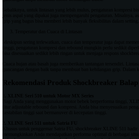
Sebaliknya, untuk lintasan yang lebih mulus, pengaturan kompresi bisa 
jenis aspal yang dipakai juga mempengaruhi pengaturan. Misalnya, 
grip yang bagus bisa memberi lebih banyak fleksibilitas dalam setting.
Temperatur dan Cuaca di Lintasan
Meskipun sering terlewatkan, cuaca dan temperatur juga dapat memeng
tinggi, pengaturan kompresi dan rebound mungkin perlu sedikit diperku
bisa disesuaikan sedikit lebih ringan untuk menjaga respons shockbre
Cuaca hujan atau basah juga memberikan tantangan tersendiri. Linta
guncangan dengan baik tanpa membuat ban kehilangan grip. Dalam kondi
Rekomendasi Produk Shockbreaker Balap
1. XLINE Seri 510 untuk Motor MX Series
Bagi Anda yang menggunakan motor bebek berperforma tinggi, XLIN
fitur adjustable rebound dan kompresi. Anda bisa menyesuaikan peng
kestabilan tinggi saat bermanuver di kecepatan tinggi.
2. XLINE Seri 511 untuk Satria FU
Khusus untuk penggemar Satria FU, shockbreaker XLINE 511 hadir de
memungkinkan Anda mendapatkan performa optimal di berbagai situas