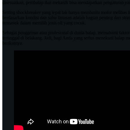
disesuaikan, pembalap dan mekanik bisa mendapatkan pengaturan yang
Setting shockbreaker yang tepat tak hanya membantu motor melibas ti
berdasarkan kondisi dan suhu lintasan adalah bagian penting dari stra
termasuk dalam memilih jenis oli yang cocok.
Sebagai penggemar atau profesional di dunia balap, memahami faktor
tertinggal di belakang. Jadi, bagi Anda yang serius menekuni balap m
berikutnya.