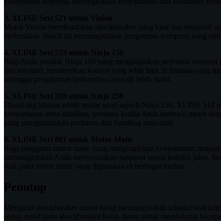
kelembutan suspensi, meningkatkan kenyamanan dan keamanan berk
3. XLINE Seri 521 untuk Vixion
Motor Vixion membutuhkan shockbreaker yang kuat dan responsif unt
berkendara. Shock ini memungkinkan pengaturan kompresi yang optima
4. XLINE Seri 523 untuk Ninja 150
Bagi Anda pemilik Ninja 150 yang menginginkan performa suspensi 
dan rebound, memberikan kontrol yang lebih baik di lintasan yang m
sehingga pengalaman berkendara menjadi lebih stabil.
5. XLINE Seri 518 untuk Ninja 250
Dirancang khusus untuk motor sport seperti Ninja 250, XLINE 518 m
kenyamanan serta stabilitas, terutama ketika Anda memacu motor den
yang mengutamakan performa dan handling maksimal.
6. XLINE Seri 801 untuk Motor Matic
Bagi pengguna motor matic yang menginginkan kenyamanan maksimal, 
memungkinkan Anda menyesuaikan suspensi sesuai kondisi jalan. Ser
baik pada motor matic yang digunakan di berbagai medan.
Penutup
Mengatur shockbreaker motor balap memang bukan sekadar soal kenyaman
setiap detail pada shockbreaker balap diatur untuk mendukung kecepat