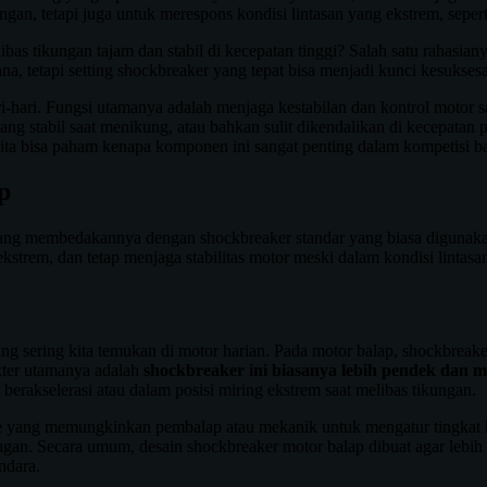
an, tetapi juga untuk merespons kondisi lintasan yang ekstrem, sepert
ibas tikungan tajam dan stabil di kecepatan tinggi? Salah satu rahasia
na, tetapi setting shockbreaker yang tepat bisa menjadi kunci kesuksesa
i-hari. Fungsi utamanya adalah menjaga kestabilan dan kontrol motor sa
urang stabil saat menikung, atau bahkan sulit dikendalikan di kecepatan
kita bisa paham kenapa komponen ini sangat penting dalam kompetisi ba
p
 yang membedakannya dengan shockbreaker standar yang biasa digunaka
kstrem, dan tetap menjaga stabilitas motor meski dalam kondisi linta
 sering kita temukan di motor harian. Pada motor balap, shockbreaker 
kter utamanya adalah
shockbreaker ini biasanya lebih pendek dan m
berakselerasi atau dalam posisi miring ekstrem saat melibas tikungan.
e
yang memungkinkan pembalap atau mekanik untuk mengatur tingkat kek
 tikungan. Secara umum, desain shockbreaker motor balap dibuat agar le
ndara.