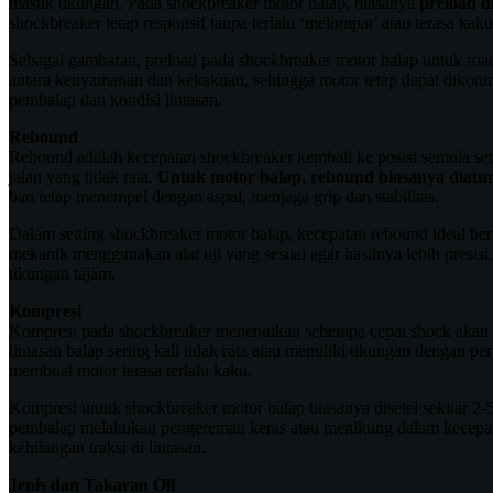
masuk tikungan. Pada shockbreaker motor balap, biasanya
preload d
shockbreaker tetap responsif tanpa terlalu ‘melompat’ atau terasa kaku
Sebagai gambaran, preload pada shockbreaker motor balap untuk road
antara kenyamanan dan kekakuan, sehingga motor tetap dapat dikontrol
pembalap dan kondisi lintasan.
Rebound
Rebound adalah kecepatan shockbreaker kembali ke posisi semula se
jalan yang tidak rata.
Untuk motor balap, rebound biasanya diatur
ban tetap menempel dengan aspal, menjaga grip dan stabilitas.
Dalam setting shockbreaker motor balap, kecepatan rebound ideal berad
mekanik menggunakan alat uji yang sesuai agar hasilnya lebih presi
tikungan tajam.
Kompresi
Kompresi pada shockbreaker menentukan seberapa cepat shock akan m
lintasan balap sering kali tidak rata atau memiliki tikungan dengan p
membuat motor terasa terlalu kaku.
Kompresi untuk shockbreaker motor balap biasanya disetel sekitar 2-5 
pembalap melakukan pengereman keras atau menikung dalam kecepatan
kehilangan traksi di lintasan.
Jenis dan Takaran Oli