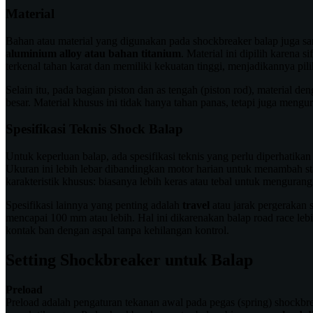
Material
Bahan atau material yang digunakan pada shockbreaker balap juga sa
aluminium alloy atau bahan titanium
. Material ini dipilih karen
terkenal tahan karat dan memiliki kekuatan tinggi, menjadikannya p
Selain itu, pada bagian piston dan as tengah (piston rod), material 
besar. Material khusus ini tidak hanya tahan panas, tetapi juga mengu
Spesifikasi Teknis Shock Balap
Untuk keperluan balap, ada spesifikasi teknis yang perlu diperhatika
Ukuran ini lebih lebar dibandingkan motor harian untuk menambah stab
karakteristik khusus: biasanya lebih keras atau tebal untuk mengurang
Spesifikasi lainnya yang penting adalah
travel
atau jarak pergerakan 
mencapai 100 mm atau lebih. Hal ini dikarenakan balap road race le
kontak ban dengan aspal tanpa kehilangan kontrol.
Setting Shockbreaker untuk Balap
Preload
Preload adalah pengaturan tekanan awal pada pegas (spring) shockbre