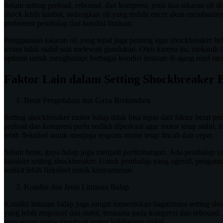
Selain setting preload, rebound, dan kompresi, jenis dan takaran ol
shock lebih lambat, sedangkan oli yang terlalu encer akan membuatnya 
preferensi pembalap dan kondisi lintasan.
Penggunaan takaran oli yang tepat juga penting agar shockbreaker bek
terasa tidak stabil saat melewati gundukan. Oleh karena itu, mekani
optimal untuk menghadapi berbagai kondisi lintasan di ajang road rac
Faktor Lain dalam Setting Shockbreaker 
Berat Pengendara dan Gaya Berkendara
Setting shockbreaker motor balap tidak bisa lepas dari faktor berat p
preload dan kompresi perlu sedikit diperkuat agar motor tetap stab
lebih fleksibel untuk menjaga respons motor tetap lincah dan cepat.
Selain berat, gaya balap juga menjadi pertimbangan. Ada pembalap y
karakter setting shockbreaker. Untuk pembalap yang agresif, pengat
sedikit lebih fleksibel untuk kenyamanan.
Kondisi dan Jenis Lintasan Balap
Kondisi lintasan balap juga sangat menentukan bagaimana setting sh
yang lebih responsif dan stabil, terutama pada kompresi dan reboun
guncangan tanpa membuat motor kehilangan traksi.