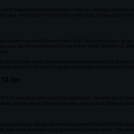
lebih ringan karena permukaan jalan lebih rata, sehingga motor bisa leb
aspal yang cenderung licin memerlukan setting yang memungkinkan ban
aruhi performa shockbreaker motor balap. Pada kondisi cuaca panas, o
at agar shockbreaker tetap stabil saat terkena beban. Sebaliknya, dala
aker.
san yang licin dan basah membutuhkan pengaturan yang lebih fleksibe
si seperti ini, takaran oli juga bisa disesuaikan dengan kondisi linta
 XLine
E 510 merupakan pilihan yang bisa diandalkan. Shockbreaker ini dir
aturan suspensi sesuai kebutuhan lintasan, apakah untuk tikungan taj
ngan teknologi tabung adjustable yang memberikan fleksibilitas ting
i, baik untuk kecepatan tinggi maupun penggunaan harian. Fitur adju