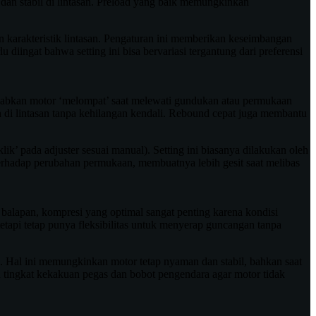
 dan stabil di lintasan. Preload yang baik memungkinkan
 karakteristik lintasan. Pengaturan ini memberikan keseimbangan
iingat bahwa setting ini bisa bervariasi tergantung dari preferensi
yebabkan motor ‘melompat’ saat melewati gundukan atau permukaan
 di lintasan tanpa kehilangan kendali. Rebound cepat juga membantu
ik’ pada adjuster sesuai manual). Setting ini biasanya dilakukan oleh
terhadap perubahan permukaan, membuatnya lebih gesit saat melibas
balapan, kompresi yang optimal sangat penting karena kondisi
tetapi tetap punya fleksibilitas untuk menyerap guncangan tanpa
ard. Hal ini memungkinkan motor tetap nyaman dan stabil, bahkan saat
tingkat kekakuan pegas dan bobot pengendara agar motor tidak