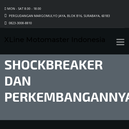
MON - SAT 8.00 - 18.00
PERGUDANGAN MARGOMULYO JAYA, BLOK B16, SURABAYA, 60183
0823-3008-8810
XLine Motomaster Indonesia
SEJARAH
SHOCKBREAKER
DAN
PERKEMBANGANNY