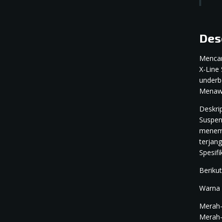
Des
Mencar
X-Line
underb
Menawa
Deskri
Suspen
menemu
terjan
Spesif
Beriku
Warna 
Merah
Merah