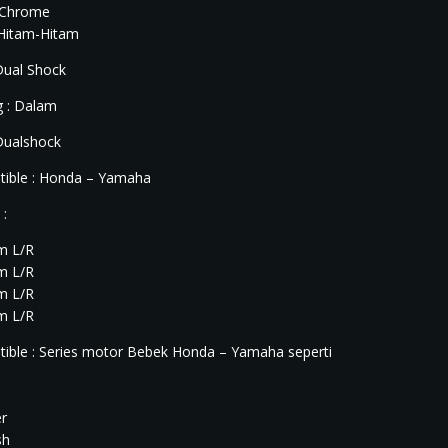
-Chrome
Hitam-Hitam
 Dual Shock
 : Dalam
 Dualshock
ible : Honda – Yamaha
 :
m L/R
m L/R
m L/R
m L/R
ible : Series motor Bebek Honda – Yamaha seperti
er
sh