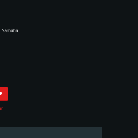
 | Yamaha
EE
er