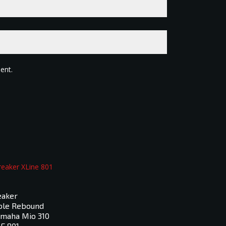
ent.
eaker
ble Rebound
maha Mio 310
E 801