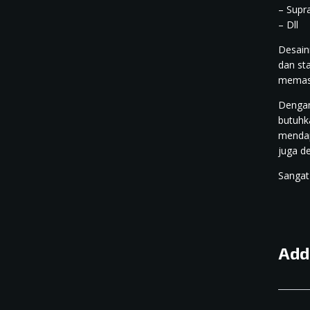
– Supr
– Dll
Desain
dan sta
memast
Dengan
butuhk
mendap
juga d
Sangat
Add