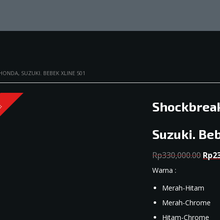
NDA, SUZUKI. BEBEK XLINE 501
Shockbreak
!
Suzuki. Be
Orig
Rp
330,000.00
Rp
2
pric
Warna :
was:
Rp33
Merah-Hitam
Merah-Chrome
Hitam-Chrome