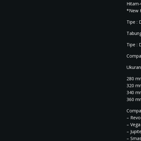
Hitam
*New 
Tipe :
Tabung
Tipe :
Compat
Ukuran
280 m
320 m
340 m
360 m
Compat
– Revo
– Vega
– Jupit
– Sma