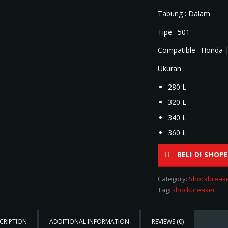
Tabung : Dalam
Tipe : 501
Compatible : Honda
Ukuran :
280 L
320 L
340 L
360 L
BELI DI SHOP
Category:
Shockbreak
Tag:
shockbreaker
CRIPTION
ADDITIONAL INFORMATION
REVIEWS (0)