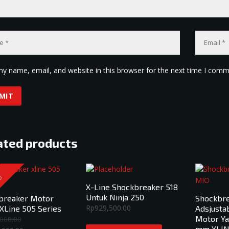
y name, email, and website in this browser for the next time I comm
ated products
!
X-Line Shockbreaker 518
Untuk Ninja 250
breaker Motor
Shockbr
Rp
929,500.00
XLine 505 Series
Adsjusta
Motor Ya
000.00
mm XLIN