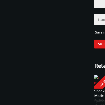
Save m
Rel
SALE
Shock
Matic 
Rp
290,