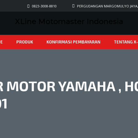
0823-3008-8810
PERGUDANGAN MARGOMULYO JAYA, B
XLine Motomaster Indonesia
E
PRODUK
KONFIRMASI PEMBAYARAN
TENTANG X-
 MOTOR YAMAHA , HO
01