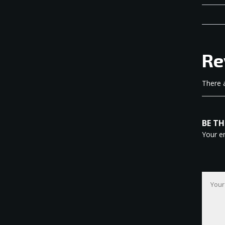
Re
There a
BE TH
Your em