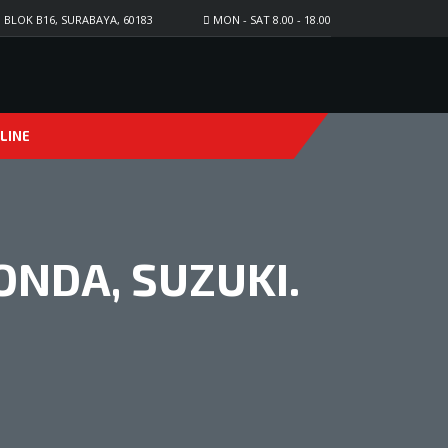
LOK B16, SURABAYA, 60183
MON - SAT 8.00 - 18.00
LINE
NDA, SUZUKI.