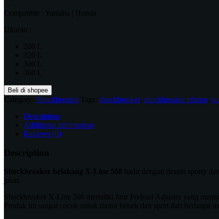
Compatible : Yamaha | Honda
Ukuran :
280 L
320 L
340 L
360 L
Beli di shopee
Category:
Shockbreaker
Tags:
shockbreaker
,
shockbreaker tabung
,
su
Description
Additional information
Reviews (0)
Description
Shockbreaker belakang X-Line 508
hadir dengan desain sporty da
jalan.
Shockbreaker X-Line 508 memiliki fitur Preload Adjuster yang mem
Produk ini sangat cocok untuk motor bebek dan sport dari berbagai 