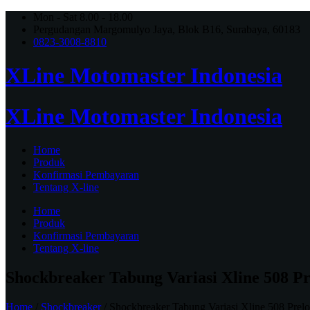
Mon - Sat 8.00 - 18.00
Pergudangan Margomulyo Jaya, Blok B16, Surabaya, 60183
0823-3008-8810
XLine Motomaster Indonesia
XLine Motomaster Indonesia
Home
Produk
Konfirmasi Pembayaran
Tentang X-line
Home
Produk
Konfirmasi Pembayaran
Tentang X-line
Shockbreaker Tabung Variasi Xline 508 Pr
Home
/
Shockbreaker
/ Shockbreaker Tabung Variasi Xline 508 Prelo