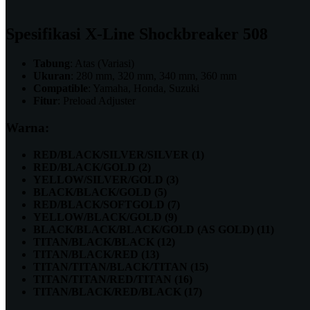
Spesifikasi X-Line Shockbreaker 508
Tabung
: Atas (Variasi)
Ukuran
: 280 mm, 320 mm, 340 mm, 360 mm
Compatible
: Yamaha, Honda, Suzuki
Fitur
: Preload Adjuster
Warna:
RED/BLACK/SILVER/SILVER (1)
RED/BLACK/GOLD (2)
YELLOW/SILVER/GOLD (3)
BLACK/BLACK/GOLD (5)
RED/BLACK/SOFTGOLD (7)
YELLOW/BLACK/GOLD (9)
BLACK/BLACK/BLACK/GOLD (AS GOLD) (11)
TITAN/BLACK/BLACK (12)
TITAN/BLACK/RED (13)
TITAN/TITAN/BLACK/TITAN (15)
TITAN/TITAN/RED/TITAN (16)
TITAN/BLACK/RED/BLACK (17)