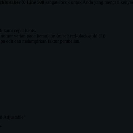
ckbreaker X-Line 508
sangat cocok untuk Anda yang mencari kenyam
k kami cepat habis.
omor varian pada keranjang (misal: red-black-gold (2)).
npa edit dan melampirkan faktur pembelian.
ad Adjustable”
*