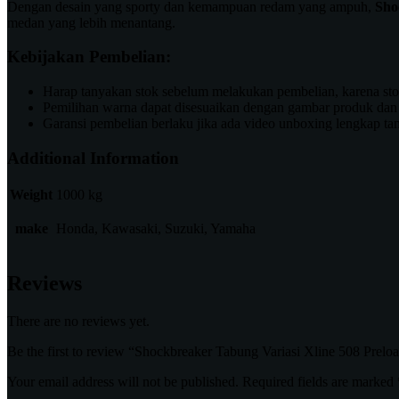
Dengan desain yang sporty dan kemampuan redam yang ampuh,
Sho
medan yang lebih menantang.
Kebijakan Pembelian:
Harap tanyakan stok sebelum melakukan pembelian, karena sto
Pemilihan warna dapat disesuaikan dengan gambar produk dan n
Garansi pembelian berlaku jika ada video unboxing lengkap ta
Additional Information
Weight
1000 kg
make
Honda, Kawasaki, Suzuki, Yamaha
Reviews
There are no reviews yet.
Be the first to review “Shockbreaker Tabung Variasi Xline 508 Prelo
Your email address will not be published.
Required fields are marked