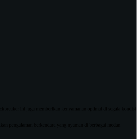
ckbreaker ini juga memberikan kenyamanan optimal di segala kondisi
rikan pengalaman berkendara yang nyaman di berbagai medan.