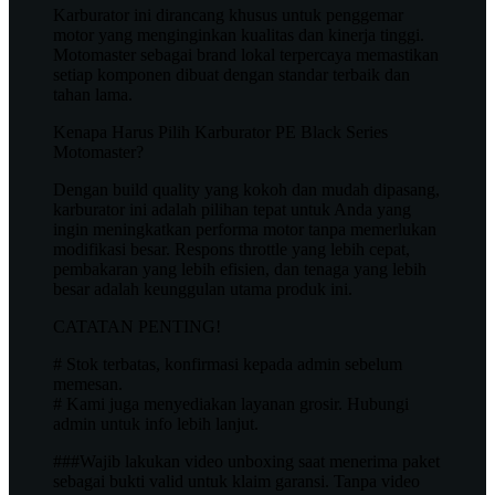
Karburator ini dirancang khusus untuk penggemar
motor yang menginginkan kualitas dan kinerja tinggi.
Motomaster sebagai brand lokal terpercaya memastikan
setiap komponen dibuat dengan standar terbaik dan
tahan lama.
Kenapa Harus Pilih Karburator PE Black Series
Motomaster?
Dengan build quality yang kokoh dan mudah dipasang,
karburator ini adalah pilihan tepat untuk Anda yang
ingin meningkatkan performa motor tanpa memerlukan
modifikasi besar. Respons throttle yang lebih cepat,
pembakaran yang lebih efisien, dan tenaga yang lebih
besar adalah keunggulan utama produk ini.
CATATAN PENTING!
# Stok terbatas, konfirmasi kepada admin sebelum
memesan.
# Kami juga menyediakan layanan grosir. Hubungi
admin untuk info lebih lanjut.
###Wajib lakukan video unboxing saat menerima paket
sebagai bukti valid untuk klaim garansi. Tanpa video