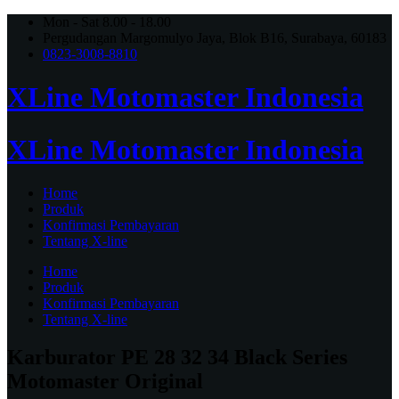
Mon - Sat 8.00 - 18.00
Pergudangan Margomulyo Jaya, Blok B16, Surabaya, 60183
0823-3008-8810
XLine Motomaster Indonesia
XLine Motomaster Indonesia
Home
Produk
Konfirmasi Pembayaran
Tentang X-line
Home
Produk
Konfirmasi Pembayaran
Tentang X-line
Karburator PE 28 32 34 Black Series
Motomaster Original