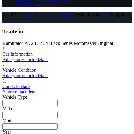
price
price
Beli di shopee
was:
is:
© 2021
XLine Motomaster Indonesia
Design Create
RYS
Supported
Rp387,010.00.
Rp297,700.00.
kreatif Media
Trade in
Karburator PE 28 32 34 Black Series Motomaster Original
1.
Car Information
Add your vehicle details
2.
Vehicle Condition
Add your vehicle details
3.
Contact details
Your contact details
Vehicle Type
Make
Model
Year