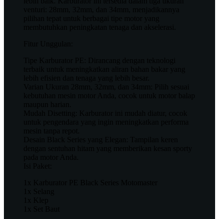
lebih baik. Karburator ini tersedia dalam tiga ukuran
venturi: 28mm, 32mm, dan 34mm, menjadikannya
pilihan tepat untuk berbagai tipe motor yang
membutuhkan peningkatan tenaga dan akselerasi.
Fitur Unggulan:
Tipe Karburator PE: Dirancang dengan teknologi
terbaik untuk meningkatkan aliran bahan bakar yang
lebih efisien dan tenaga yang lebih besar.
Varian Ukuran 28mm, 32mm, dan 34mm: Pilih sesuai
kebutuhan mesin motor Anda, cocok untuk motor balap
maupun harian.
Mudah Disetting: Karburator ini mudah diatur, cocok
untuk pengendara yang ingin meningkatkan performa
mesin tanpa repot.
Desain Black Series yang Elegan: Tampilan keren
dengan sentuhan hitam yang memberikan kesan sporty
pada motor Anda.
Isi Paket:
1x Karburator PE Black Series Motomaster
1x Selang
1x Klep
1x Set Baut