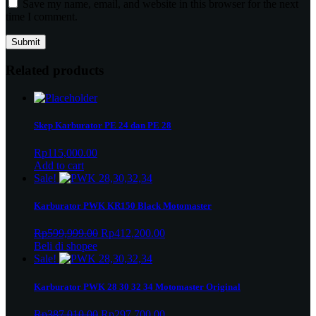
Save my name, email, and website in this browser for the next
time I comment.
Related products
Skep Karburator PE 24 dan PE 28
Rp
115,000.00
Add to cart
Sale!
Karburator PWK KR150 Black Motomaster
Original
Current
Rp
599,999.00
Rp
412,200.00
price
price
Beli di shopee
was:
is:
Sale!
Rp599,999.00.
Rp412,200.00.
Karburator PWK 28 30 32 34 Motomaster Original
Original
Current
Rp
387,010.00
Rp
297,700.00