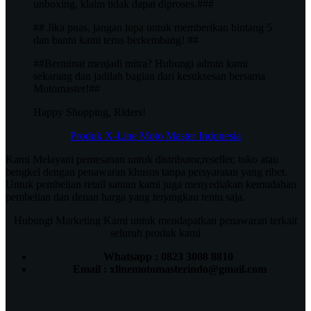
unboxing, klaim tidak dapat diproses.###
## Jika puas, jangan lupa untuk memberikan bintang 5
dan bantu kami terus berkembang! ##
##Berminat menjadi mitra? Hubungi admin kami
sekarang dan jadilah bagian dari kesuksesan bersama
Motomaster!##
Happy Shopping, Riders!
Produk X-Line Moto Master Indonesia
Kami Melayani pemesanan untuk distributor,reseller, toko atau
bengkel dengan penawaran khusus tanpa persyaratan yang ribet.
Untuk pembelian retail satuan kami juga menyediakan kemudahan
pembelian dan denan harga yang terjangkau tentu saja.
Hubungi Marketing Kami untuk mendapatkan penawaran terkait
seluruh produk kami
Whatsapp : 0823 3008 8810
Email : xlinemotomasterindo@gmail.com