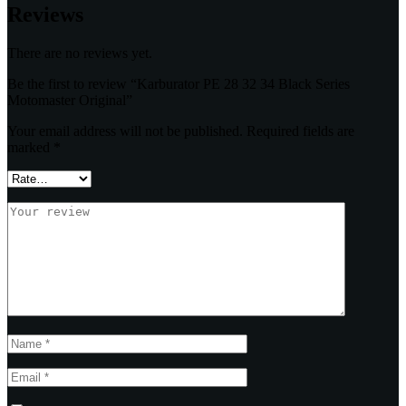
Reviews
There are no reviews yet.
Be the first to review “Karburator PE 28 32 34 Black Series
Motomaster Original”
Your email address will not be published.
Required fields are
marked
*