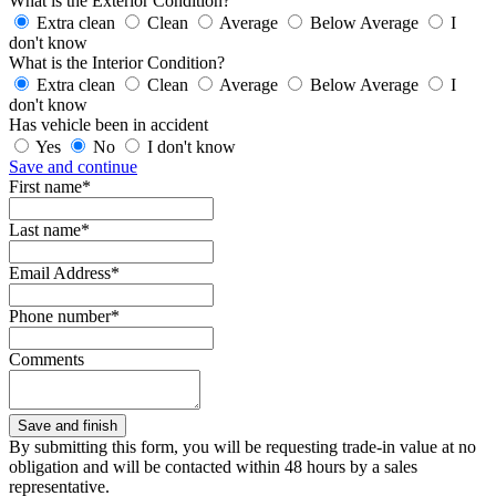
What is the Exterior Condition?
Extra clean
Clean
Average
Below Average
I
don't know
What is the Interior Condition?
Extra clean
Clean
Average
Below Average
I
don't know
Has vehicle been in accident
Yes
No
I don't know
Save and continue
First name*
Last name*
Email Address*
Phone number*
Comments
By submitting this form, you will be requesting trade-in value at no
obligation and will be contacted within 48 hours by a sales
representative.