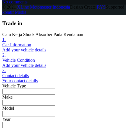
No comments
© 2021
XLine Motomaster Indonesia
Design Create
RYS
Supported
kreatif Media
Trade in
Cara Kerja Shock Absorber Pada Kendaraan
1.
Car Information
Add your vehicle details
2.
Vehicle Condition
Add your vehicle details
3.
Contact details
Your contact details
Vehicle Type
Make
Model
Year