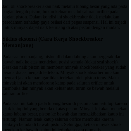
Jadi oli shockbreaker akan naik melalui lubang besar yang ada pada
bagian tengah piston, bukan keluar melalui saluran orifice pada
bagian piston. Dalam kondisi ini shockbreaker tidak melakukan
peredaman terhadap gaya osilasi dari pegas suspensi. Hal ini terjadi
untuk minyak dapat naik ke ruang di atas piston dengan mudah.
Siklus ekstensi (Cara Kerja Shockbreaker
Memanjang)
Pada saat memanjang, piston di dalam tabung akan bergerak dari
bawah naik ke atas mendekati posisi semula (dekat seal shock).
Gerakan naik piston ini membuat minyak shockbreaker yang sudah
berada diatas menjadi tertekan. Minyak shock absorber ini akan
mencari jalan keluar agar tidak tertekan oleh piston terus. Maka
minyak ini akan mendorong katup pada saluran orifice untuk
membuka dan minyak akan keluar atau turun ke bawah melalui
saluran orifice.
Pada saat ini katup pada lubang besar di piston akan tertutup karena
letak katup ini yang berada di atas piston. Minyak ini akan menekan
katup lubang besar, piston ke bawah dan mengakibatkan katup ini
tertutup. Namun letak katup saluran orifice membuka karena
letaknya berada di bawah piston. Sehingga, ketika minyak shock
menekan ke bawah, katup ini terbuka secara otomatis.