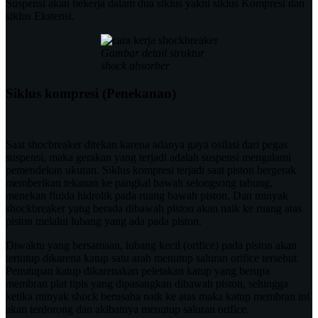
Suspensi akan bekerja dalam dua siklus yakni siklus Kompresi dan
siklus Ekstensi.
Gambar detail struktur
shock absorber
Siklus kompresi (Penekanan)
Saat shocbreaker ditekan karena adanya gaya osilasi dari pegas
suspensi, maka gerakan yang terjadi adalah suspensi mengalami
pemendekan ukuran. Siklus kompresi terjadi saat piston bergerak
memberikan tekanan ke pangkal bawah selongsong tabung,
menekan fluida hidrolik pada ruang bawah piston. Dan minyak
shockbreaker yang berada dibawah piston akan naik ke ruang atas
piston melalui lubang yang ada pada piston.
Diwaktu yang bersamaan, lubang kecil (orifice) pada piston akan
tertutup dikarena katup satu arah menutup saluran orifice tersebut.
Penutupan katup dikarenakan peletakan katup yang berupa
membran plat tipis yang dipasangkan dibawah piston, sehingga
ketika minyak shock berusaha naik ke atas maka katup membran ini
akan terdorong dan akibatnya menutup saluran orifice.