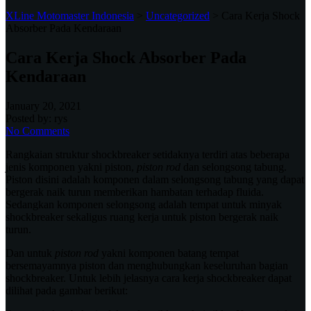
XLine Motomaster Indonesia
>
Uncategorized
>
Cara Kerja Shock
Absorber Pada Kendaraan
Cara Kerja Shock Absorber Pada
Kendaraan
January 20, 2021
Posted by:
rys
No Comments
Rangkaian struktur shockbreaker setidaknya terdiri atas beberapa
jenis komponen yakni piston,
piston rod
dan selongsong tabung.
Piston disini adalah komponen dalam selongsong tabung yang dapat
bergerak naik turun memberikan hambatan terhadap fluida.
Sedangkan komponen selongsong adalah tempat untuk minyak
shockbreaker sekaligus ruang kerja untuk piston bergerak naik
turun.
Dan untuk
piston rod
yakni komponen batang tempat
bersemayamnya piston dan menghubungkan keseluruhan bagian
shockbreaker. Untuk lebih jelasnya cara kerja shockbreaker dapat
dilihat pada gambar berikut: