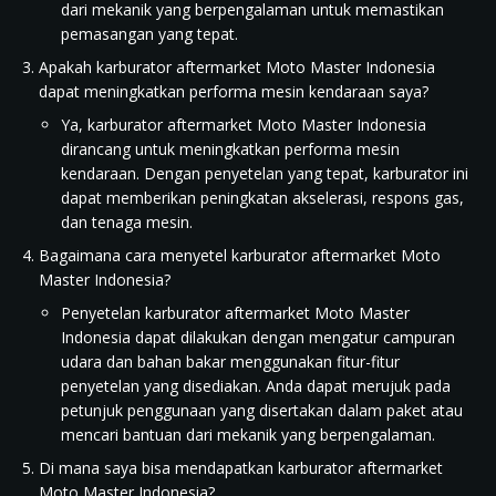
dari mekanik yang berpengalaman untuk memastikan
pemasangan yang tepat.
Apakah karburator aftermarket Moto Master Indonesia
dapat meningkatkan performa mesin kendaraan saya?
Ya, karburator aftermarket Moto Master Indonesia
dirancang untuk meningkatkan performa mesin
kendaraan. Dengan penyetelan yang tepat, karburator ini
dapat memberikan peningkatan akselerasi, respons gas,
dan tenaga mesin.
Bagaimana cara menyetel karburator aftermarket Moto
Master Indonesia?
Penyetelan karburator aftermarket Moto Master
Indonesia dapat dilakukan dengan mengatur campuran
udara dan bahan bakar menggunakan fitur-fitur
penyetelan yang disediakan. Anda dapat merujuk pada
petunjuk penggunaan yang disertakan dalam paket atau
mencari bantuan dari mekanik yang berpengalaman.
Di mana saya bisa mendapatkan karburator aftermarket
Moto Master Indonesia?