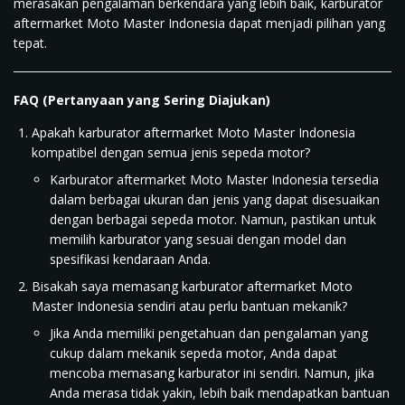
merasakan pengalaman berkendara yang lebih baik, karburator
aftermarket Moto Master Indonesia dapat menjadi pilihan yang
tepat.
FAQ (Pertanyaan yang Sering Diajukan)
Apakah karburator aftermarket Moto Master Indonesia
kompatibel dengan semua jenis sepeda motor?
Karburator aftermarket Moto Master Indonesia tersedia
dalam berbagai ukuran dan jenis yang dapat disesuaikan
dengan berbagai sepeda motor. Namun, pastikan untuk
memilih karburator yang sesuai dengan model dan
spesifikasi kendaraan Anda.
Bisakah saya memasang karburator aftermarket Moto
Master Indonesia sendiri atau perlu bantuan mekanik?
Jika Anda memiliki pengetahuan dan pengalaman yang
cukup dalam mekanik sepeda motor, Anda dapat
mencoba memasang karburator ini sendiri. Namun, jika
Anda merasa tidak yakin, lebih baik mendapatkan bantuan